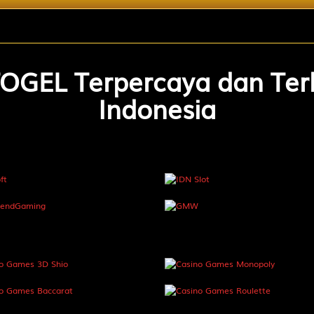
OGEL Terpercaya dan Ter
Indonesia