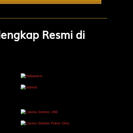
lengkap Resmi di