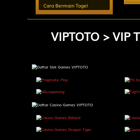
Cara Bermain Togel
25-10-2023 22:03:30
VIPTOTO > VIP T