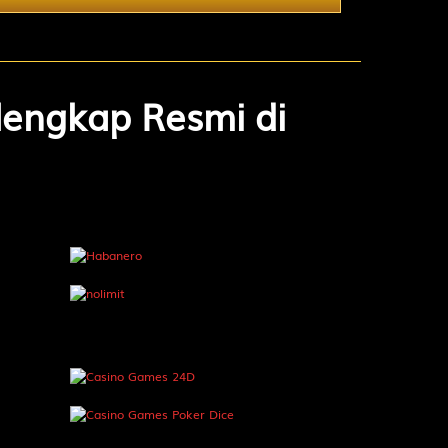
lengkap Resmi di