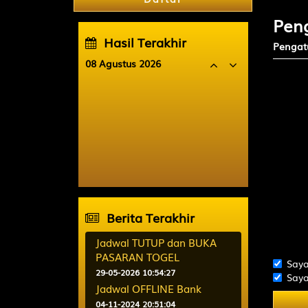
Pen
Hasil Terakhir
Pengat
08 Agustus 2026
1
2
7
0
CANADA
7
4
6
2
PORTUGAL
2
0
3
5
LOSANGELES
0
4
2
0
BARCELONA
Berita Terakhir
Jadwal TUTUP dan BUKA
PASARAN TOGEL
Saya
29-05-2026 10:54:27
Saya
Jadwal OFFLINE Bank
04-11-2024 20:51:04