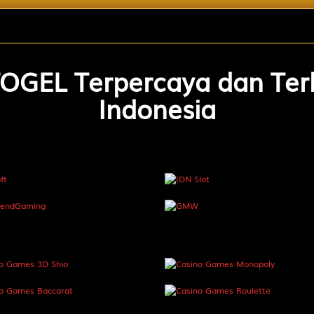
OGEL Terpercaya dan Ter
Indonesia