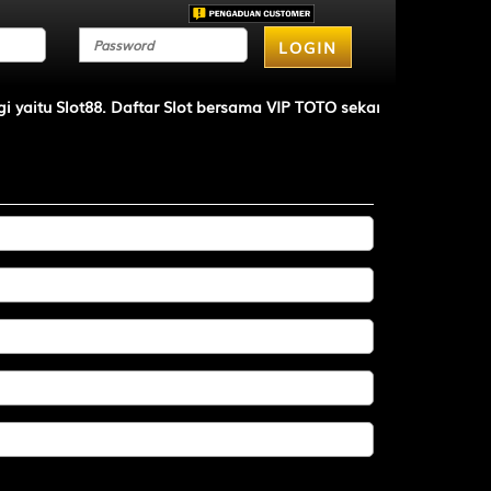
LOGIN
 yaitu Slot88. Daftar Slot bersama VIP TOTO sekarang juga situs s