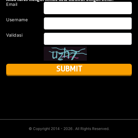
Email
Username
Validasi
© Copyright 2014 - 2026
. All Rights Reserved.