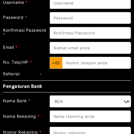
Username
*
Password
*
Konfirmasi Password
*
Email
*
No. Telp/HP
*
+62
Referral
-
Pengaturan Bank
Nama Bank
*
Nama Rekening
*
Nomor Rekening
*