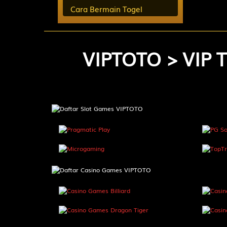
Cara Bermain Togel
25-10-2023 22:03:30
VIPTOTO > VIP T