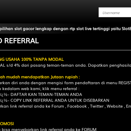
han slot gacor lengkap dengan rtp slot live tertinggi yaitu Slot8
O REFERRAL
NG USAHA 100% TANPA MODAL
AL s/d 4% dari pasang teman-teman anda. Dapatkan penghasilan 
kah mudah mendapatkan Jutaan rupiah :
tarkan diri anda dengan mengisi form pendaftaran di menu REGI
n kedalam web kami, klik menu referral :
½ï¿½- DAFTAR KAN TEMAN-TEMAN ANDA
ï¿½- COPY LINK REFERRAL ANDA UNTUK DISEBARKAN
rkan link referral anda ke Forum , Facebook , Twitter , Website , 
ROMOSI
a bisa menyebarkan link referral anda ke FORUM