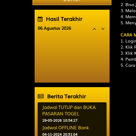
2. Bisa
3. Mel
4. Mema
Hasil Terakhir
5. Meny
06 Agustus 2026
CARA M
6
7
9
3
LIVERPOOL
1. Logi
2. Klik
8
4
2
7
WASHINGTON
3. Klik
4. Pemb
4
0
8
8
SEOUL
5. Cara
5
2
2
4
SYDNEY
Berita Terakhir
Jadwal TUTUP dan BUKA
PASARAN TOGEL
29-05-2026 10:54:27
Jadwal OFFLINE Bank
04-11-2024 20:51:04